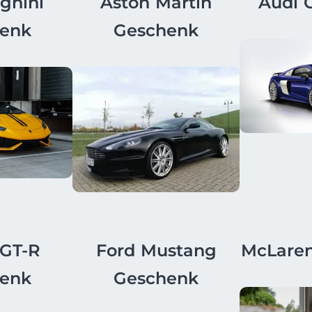
ghini
Aston Martin
Audi 
enk
Geschenk
 GT-R
Ford Mustang
McLare
enk
Geschenk