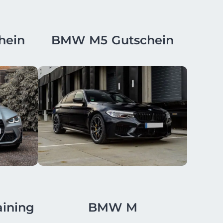
hein
BMW M5 Gutschein
ining
BMW M