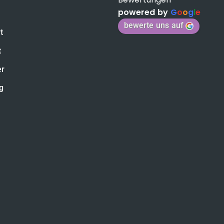
powered by
G
o
o
g
l
e
bewerte uns auf
t
t
er
g