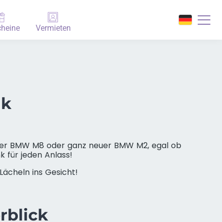
heine
Vermieten
nk
aler BMW M8 oder ganz neuer BMW M2, egal ob
 für jeden Anlass!
ächeln ins Gesicht!
blick