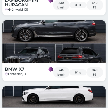
LAMBORGHINI
330
640
HURACAN
3,1 s
km/h
PS
Grünwald, DE
BMW X7
245
340
6,1 s
Lohfelden, DE
km/h
PS