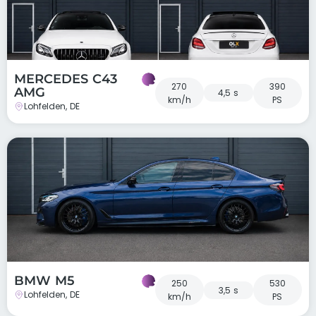
MERCEDES C43
270
390
AMG
4,5 s
km/h
PS
Lohfelden, DE
BMW M5
250
530
3,5 s
Lohfelden, DE
km/h
PS