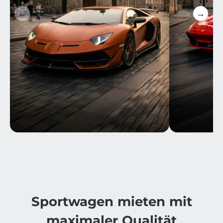
←
→
⁨⁨Sportwagen mieten mit
maximaler Qualität​