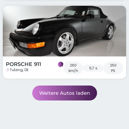
PORSCHE 911
260
250
5,7 s
Tutzing, DE
km/h
PS
Weitere Autos laden