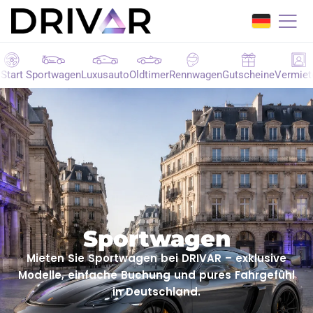
t
Sportwagen
Luxusauto
Oldtimer
Rennwagen
Gutscheine
Vermieten
Sportwagen
Mieten Sie Sportwagen bei DRIVAR – exklusive
Modelle, einfache Buchung und pures Fahrgefühl
in Deutschland.