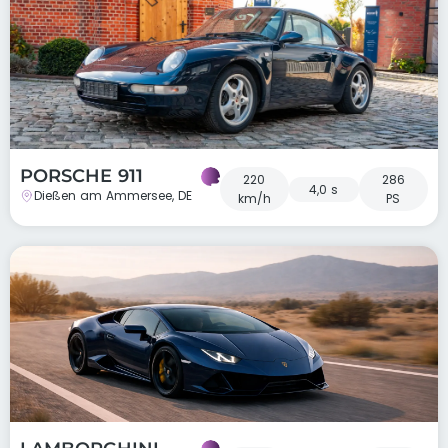
PORSCHE 911
220
286
4,0 s
Dießen am Ammersee, DE
km/h
PS