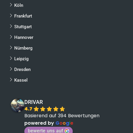
Köln
Frankfurt
Stuttgart
Hannover
Nürnberg
Leipzig
Dresden
Kassel
DRIVAR
4.7
Basierend auf 394 Bewertungen
powered by
G
o
o
g
l
e
bewerte uns auf