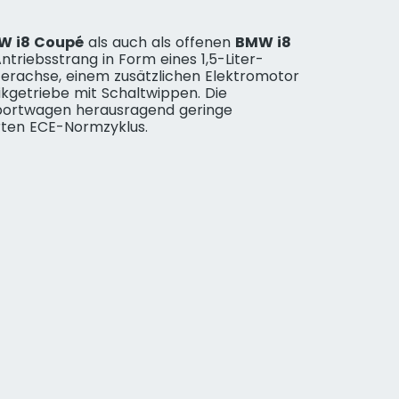
W i8 Coupé
als auch als offenen
BMW i8
Antriebsstrang in Form eines 1,5-Liter-
terachse, einem zusätzlichen Elektromotor
getriebe mit Schaltwippen. Die
 Sportwagen herausragend geringe
erten ECE-Normzyklus.