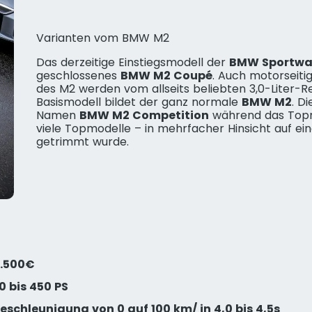
Varianten vom BMW M2
Das derzeitige Einstiegsmodell der
BMW Sportw
geschlossenes
BMW M2 Coupé
. Auch motorseitig 
des M2 werden vom allseits beliebten 3,0-Liter-
Basismodell bildet der ganz normale
BMW M2
. D
Namen
BMW M2 Competition
während das Top
viele Topmodelle – in mehrfacher Hinsicht auf 
getrimmt wurde.
2.500€
0 bis 450 PS
schleunigung von 0 auf 100 km/ in 4,0 bis 4,5s