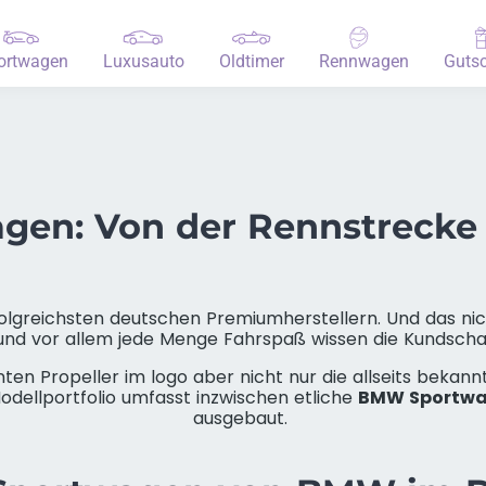
ortwagen
Luxusauto
Oldtimer
Rennwagen
Gutsc
en: Von der Rennstrecke a
folgreichsten deutschen Premiumherstellern. Und das ni
nd vor allem jede Menge Fahrspaß wissen die Kundschaf
nten Propeller im logo aber nicht nur die allseits beka
 Modellportfolio umfasst inzwischen etliche
BMW Sportw
ausgebaut.