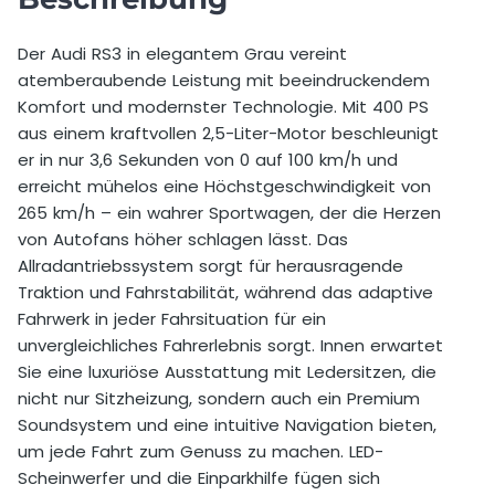
Selbstbeteiligung
2.500,00 €
Der Audi RS3 in elegantem Grau vereint
atemberaubende Leistung mit beeindruckendem
Preis pro Extra km vor Buchung
1,50 €
Komfort und modernster Technologie. Mit 400 PS
Preis pro Extra km nach Buchung
2,50 €
aus einem kraftvollen 2,5-Liter-Motor beschleunigt
er in nur 3,6 Sekunden von 0 auf 100 km/h und
Mindestalter
18 Jahre
erreicht mühelos eine Höchstgeschwindigkeit von
265 km/h – ein wahrer Sportwagen, der die Herzen
Zusätzlicher Fahrer erlaubt
Ja
von Autofans höher schlagen lässt. Das
Allradantriebssystem sorgt für herausragende
Preis Zusatzfahrer
15,00 €
Traktion und Fahrstabilität, während das adaptive
Fahrwerk in jeder Fahrsituation für ein
Wochenendzuschlag für einen Tag
0,00 €
unvergleichliches Fahrerlebnis sorgt. Innen erwartet
Auslandsfahrt erlaubt
Nein
Sie eine luxuriöse Ausstattung mit Ledersitzen, die
nicht nur Sitzheizung, sondern auch ein Premium
Soundsystem und eine intuitive Navigation bieten,
um jede Fahrt zum Genuss zu machen. LED-
Scheinwerfer und die Einparkhilfe fügen sich