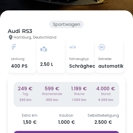
Sportwagen
Audi RS3
Hamburg, Deutschland
Leistung:
Fahrzeugtyp:
Getriebe:
Bau
2.50 L
400 PS
Schrägheck
automatik
20
249 €
599 €
1.199 €
4.000 €
Tag
Wochenende
Woche
Monat
200 km
450 km
1.000 km
4.000 km
Extra km
Kaution
Selbstbeteiligung
1,50 €
1.000 €
2.500 €