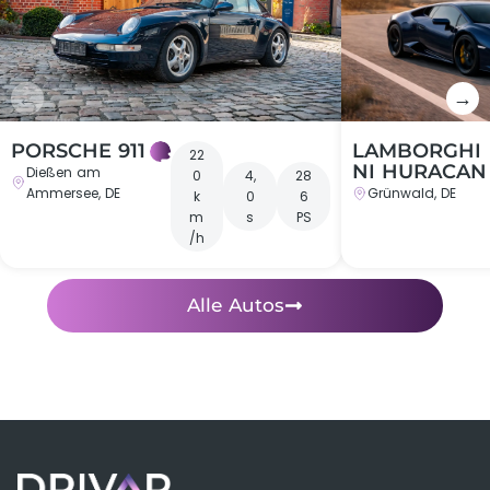
←
→
PORSCHE 911
LAMBORGHI
22
NI HURACAN
Dießen am
0
4,
28
Ammersee, DE
Grünwald, DE
k
0
6
m
s
PS
/h
Alle Autos