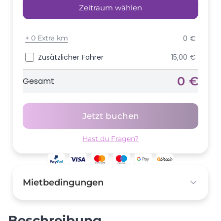
Zeitraum wählen
+
0 Extra km
0 €
Zusätzlicher Fahrer
15,00 €
0 €
Gesamt
Jetzt buchen
Hast du Fragen?
Mietbedingungen
Kaution
1.000,00 €
Beschreibung