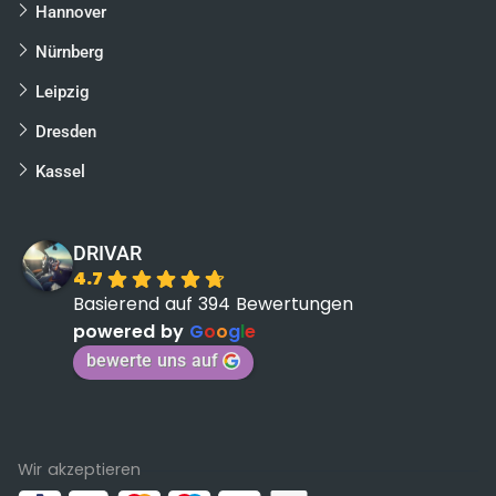
Hannover
Nürnberg
Leipzig
Dresden
Kassel
DRIVAR
4.7
Basierend auf 394 Bewertungen
powered by
G
o
o
g
l
e
bewerte uns auf
Wir akzeptieren