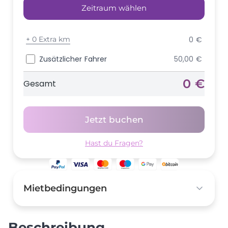
Zeitraum wählen
+
0 Extra km
0 €
Zusätzlicher Fahrer
50,00 €
0 €
Gesamt
Jetzt buchen
Hast du Fragen?
Mietbedingungen
Kaution
0,00 €
Beschreibung