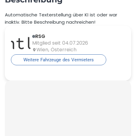
Selbstbeteiligung
2.000,00 €
Automatische Texterstellung über KI ist oder war
inaktiv. Bitte Beschreibung nachreichen!
Preis pro Extra km vor Buchung
2,00 €
RSG
Preis pro Extra km nach Buchung
3,00 €
Mitglied seit 04.07.2026
Mindestalter
Wien, Österreich
18 Jahre
Weitere Fahrzeuge des Vermieters
Zusätzlicher Fahrer erlaubt
Ja
Preis Zusatzfahrer
50,00 €
Wochenendzuschlag für einen Tag
50,00 €
Auslandsfahrt erlaubt
Ja
Zuschlag für Auslandsfahrten
0,00 €
Erlaubte Länder
Deutschland, Österreich,
Schweiz, Belgien, Dänemark,