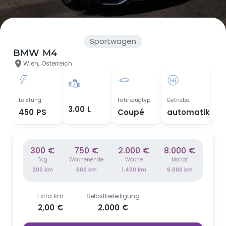
Sportwagen
BMW M4
Wien, Österreich
Leistung:
Fahrzeugtyp:
Getriebe:
Bau
3.00 L
450 PS
Coupé
automatik
20
300 €
750 €
2.000 €
8.000 €
Tag
Wochenende
Woche
Monat
200 km
600 km
1.400 km
6.000 km
Extra km
Selbstbeteiligung
2,00 €
2.000 €