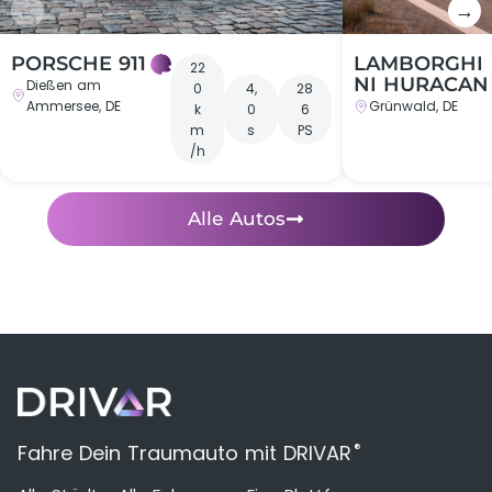
←
→
PORSCHE 911
LAMBORGHI
22
NI HURACAN
Dießen am
0
4,
28
Ammersee, DE
Grünwald, DE
k
0
6
m
s
PS
/h
Alle Autos
®
Fahre Dein Traumauto mit DRIVAR