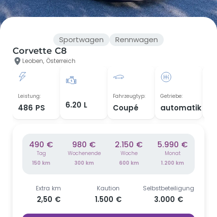
Sportwagen
Rennwagen
Corvette C8
Leoben, Österreich
Leistung:
Fahrzeugtyp:
Getriebe:
Bau
6.20 L
486 PS
Coupé
automatik
20
490 €
980 €
2.150 €
5.990 €
Tag
Wochenende
Woche
Monat
150 km
300 km
600 km
1.200 km
Extra km
Kaution
Selbstbeteiligung
2,50 €
1.500 €
3.000 €