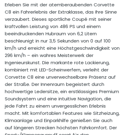
Selbstbeteiligung
3.000,00 €
Erleben Sie mit der atemberaubenden Corvette
C8 ein Fahrerlebnis der Extraklasse, das Ihre Sinne
Preis pro Extra km vor Buchung
2,50 €
verzaubert. Dieses sportliche Coupé mit seiner
Preis pro Extra km nach Buchung
2,50 €
kraftvollen Leistung von 486 PS und einem
beeindruckenden Hubraum von 6,2 Litern
Mindestalter
21 Jahre
beschleunigt in nur 3,5 Sekunden von 0 auf 100
km/h und erreicht eine Höchstgeschwindigkeit von
Zusätzlicher Fahrer erlaubt
Nein
296 km/h – ein wahres Meisterwerk der
Ingenieurskunst. Die markante rote Lackierung,
Wochenendzuschlag für einen Tag
100,00 €
kombiniert mit LED-Scheinwerfern, verleiht der
Corvette C8 eine unverwechselbare Präsenz auf
Auslandsfahrt erlaubt
Ja
der Straße. Der Innenraum begeistert durch
Zuschlag für Auslandsfahrten
0,00 €
hochwertige Ledersitze, ein erstklassiges Premium
Soundsystem und eine intuitive Navigation, die
Erlaubte Länder
Deutschland, Österreich,
jede Fahrt zu einem unvergesslichen Erlebnis
Schweiz, Kroatien, Slowakei,
macht. Mit komfortablen Features wie Sitzheizung,
Slowenien
Klimaanlage und Einparkhilfe genießen Sie auch
auf längeren Strecken höchsten Fahrkomfort. Der
Sport-/Klappenauspuff sorgt für den