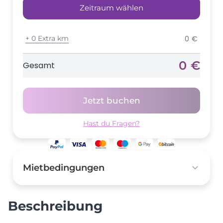
Zeitraum wählen
+
0 Extra km
0 €
0 €
Gesamt
Jetzt buchen
Hast du Fragen?
Mietbedingungen
Kaution
1.500,00 €
Beschreibung