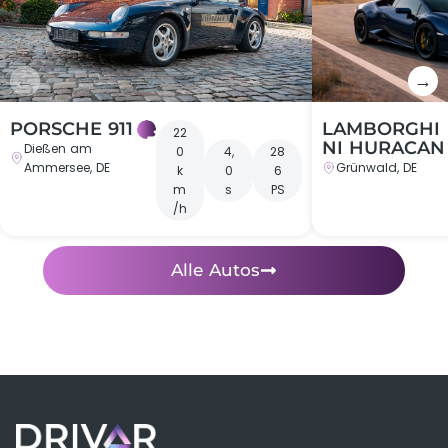
←
→
PORSCHE 911
LAMBORGHI
22
NI HURACAN
Dießen am
0
4,
28
Ammersee, DE
Grünwald, DE
k
0
6
m
s
PS
/h
Alle Autos