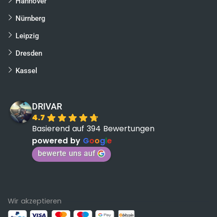
Hannover
Nürnberg
Leipzig
Dresden
Kassel
DRIVAR
4.7
Basierend auf 394 Bewertungen
powered by
G
o
o
g
l
e
bewerte uns auf
Wir akzeptieren