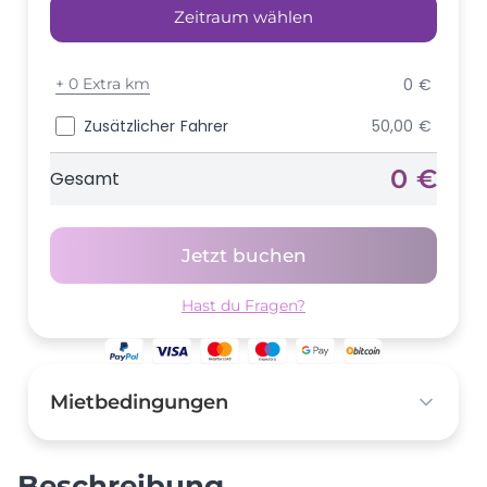
Zeitraum wählen
+
0 Extra km
0 €
Zusätzlicher Fahrer
50,00 €
0 €
Gesamt
Jetzt buchen
Hast du Fragen?
Mietbedingungen
Kaution
1.500,00 €
Beschreibung