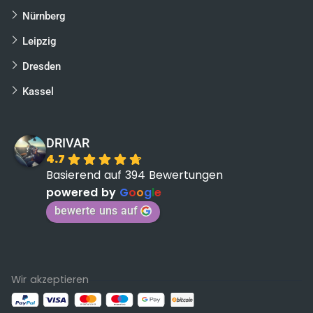
Nürnberg
Leipzig
Dresden
Kassel
DRIVAR
4.7
Basierend auf 394 Bewertungen
powered by
G
o
o
g
l
e
bewerte uns auf
Wir akzeptieren