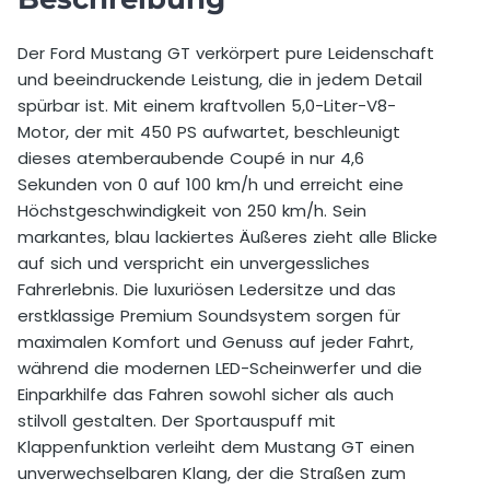
Selbstbeteiligung
2.500,00 €
Der Ford Mustang GT verkörpert pure Leidenschaft
und beeindruckende Leistung, die in jedem Detail
Preis pro Extra km vor Buchung
0,75 €
spürbar ist. Mit einem kraftvollen 5,0-Liter-V8-
Preis pro Extra km nach Buchung
1,50 €
Motor, der mit 450 PS aufwartet, beschleunigt
dieses atemberaubende Coupé in nur 4,6
Mindestalter
21 Jahre
Sekunden von 0 auf 100 km/h und erreicht eine
Höchstgeschwindigkeit von 250 km/h. Sein
Zusätzlicher Fahrer erlaubt
Ja
markantes, blau lackiertes Äußeres zieht alle Blicke
auf sich und verspricht ein unvergessliches
Preis Zusatzfahrer
50,00 €
Fahrerlebnis. Die luxuriösen Ledersitze und das
erstklassige Premium Soundsystem sorgen für
Wochenendzuschlag für einen Tag
30,00 €
maximalen Komfort und Genuss auf jeder Fahrt,
Auslandsfahrt erlaubt
Nein
während die modernen LED-Scheinwerfer und die
Einparkhilfe das Fahren sowohl sicher als auch
stilvoll gestalten. Der Sportauspuff mit
Klappenfunktion verleiht dem Mustang GT einen
unverwechselbaren Klang, der die Straßen zum