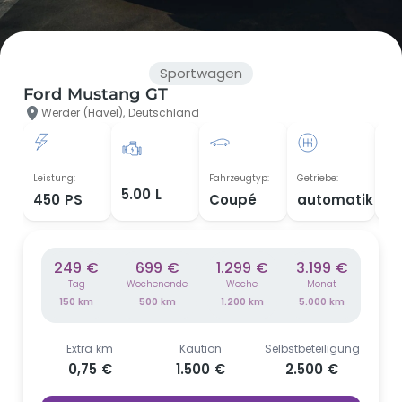
Sportwagen
Ford Mustang GT
Werder (Havel), Deutschland
Leistung:
Fahrzeugtyp:
Getriebe:
Bau
5.00 L
450 PS
Coupé
automatik
2
249 €
699 €
1.299 €
3.199 €
Tag
Wochenende
Woche
Monat
150 km
500 km
1.200 km
5.000 km
Extra km
Kaution
Selbstbeteiligung
0,75 €
1.500 €
2.500 €