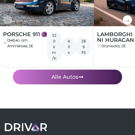
←
→
PORSCHE 911
LAMBORGHI
22
NI HURACAN
Dießen am
0
4,
28
Ammersee, DE
Grünwald, DE
k
0
6
m
s
PS
/h
Alle Autos