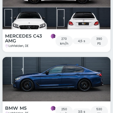
MERCEDES C43
270
390
AMG
4,5 s
km/h
PS
Lohfelden, DE
BMW M5
250
530
3,5 s