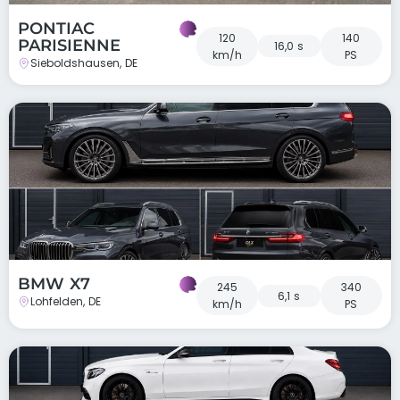
PONTIAC
120
140
PARISIENNE
16,0 s
km/h
PS
Sieboldshausen, DE
BMW X7
245
340
6,1 s
Lohfelden, DE
km/h
PS