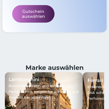
Gutschein
auswählen
Marke auswählen
Lamborghini
Ferrari
Ikonisches Design und extreme
Italienisch
Performance sorgen für Adrenalin und
DNA schaff
Präsenz bei jeder Fahrt
Performance