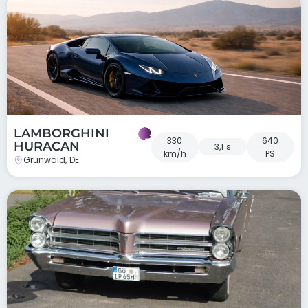
LAMBORGHINI
330
640
HURACAN
3,1 s
km/h
PS
Grünwald, DE