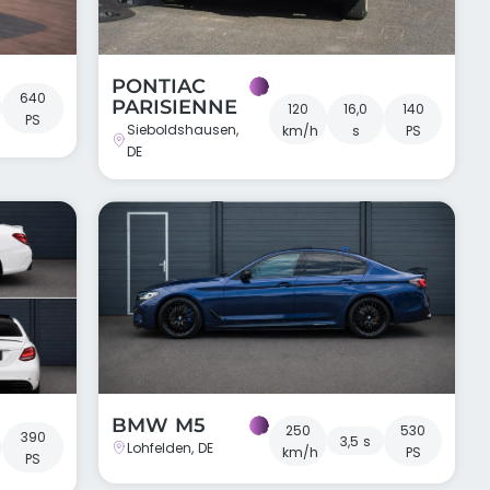
PONTIAC
640
PARISIENNE
120
16,0
140
PS
Sieboldshausen,
km/h
s
PS
DE
BMW M5
250
530
390
3,5 s
Lohfelden, DE
km/h
PS
PS