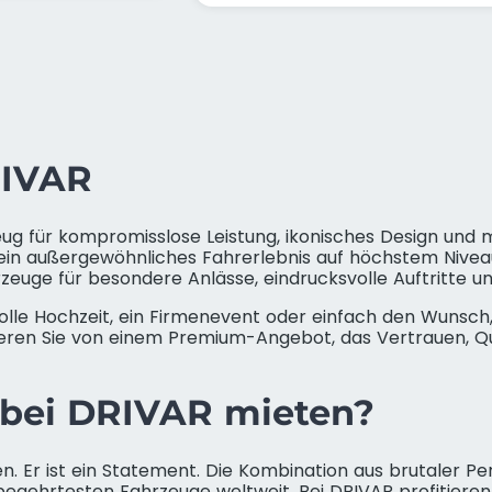
RIVAR
g für kompromisslose Leistung, ikonisches Design und ma
 ein außergewöhnliches Fahrerlebnis auf höchstem Nivea
euge für besondere Anlässe, eindrucksvolle Auftritte 
volle Hochzeit, ein Firmenevent oder einfach den Wunsc
eren Sie von einem Premium-Angebot, das Vertrauen, Qualit
 bei DRIVAR mieten?
gen. Er ist ein Statement. Die Kombination aus brutaler 
egehrtesten Fahrzeuge weltweit. Bei DRIVAR profitieren 