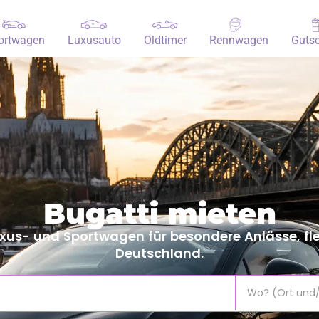
ortwagen
Luxusauto
Oldtimer
Rennwagen
Gutsc
Bugatti mieten
Luxus- und Sportwagen für besondere Anlässe, f
Deutschland.