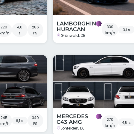
LAMBORGHINI
330
220
4,0
286
HURACAN
3,1 s
km/h
km/h
s
PS
Grünwald, DE
MERCEDES
245
340
270
6,1 s
C43 AMG
4,5 s
km/h
PS
km/h
Lohfelden, DE