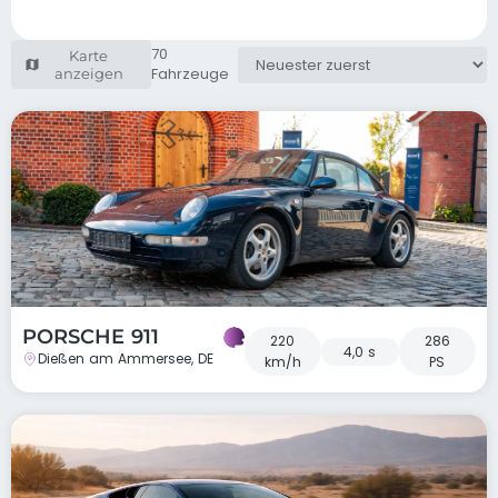
70
Karte
Fahrzeuge
anzeigen
PORSCHE 911
220
286
4,0 s
Dießen am Ammersee, DE
km/h
PS