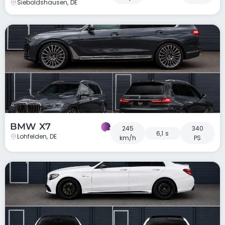
Sieboldshausen, DE
BMW X7
245
340
6,1 s
Lohfelden, DE
km/h
PS