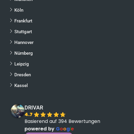
Köln
Frankfurt
Stuttgart
Hannover
Nürnberg
Leipzig
Dresden
Kassel
DRIVAR
4.7
Basierend auf 394 Bewertungen
powered by
G
o
o
g
l
e