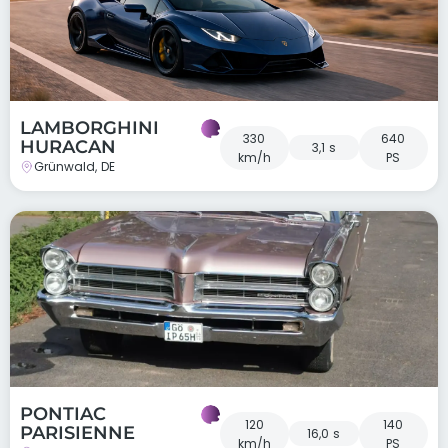
LAMBORGHINI
330
640
HURACAN
3,1 s
km/h
PS
Grünwald, DE
PONTIAC
120
140
PARISIENNE
16,0 s
km/h
PS