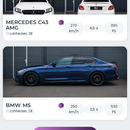
MERCEDES C43
270
390
AMG
4,5 s
km/h
PS
Lohfelden, DE
BMW M5
250
530
3,5 s
Lohfelden, DE
km/h
PS