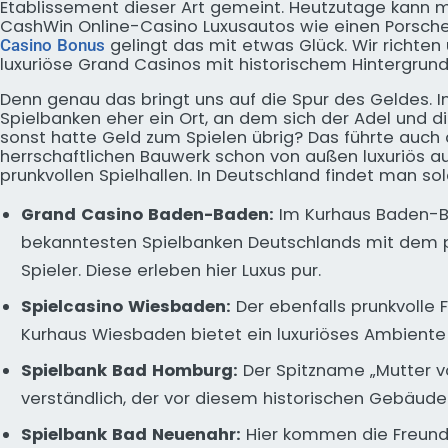
Etablissement dieser Art gemeint. Heutzutage kann m
CashWin Online-Casino Luxusautos wie einen Porsch
gelingt das mit etwas Glück. Wir richte
Casino Bonus
luxuriöse Grand Casinos mit historischem Hintergrund
Denn genau das bringt uns auf die Spur des Geldes. 
Spielbanken eher ein Ort, an dem sich der Adel und d
sonst hatte Geld zum Spielen übrig? Das führte auch
herrschaftlichen Bauwerk schon von außen luxuriös 
prunkvollen Spielhallen. In Deutschland findet man so
Grand Casino Baden-Baden:
Im Kurhaus Baden-Ba
bekanntesten Spielbanken Deutschlands mit dem p
Spieler. Diese erleben hier Luxus pur.
Spielcasino Wiesbaden:
Der ebenfalls prunkvolle 
Kurhaus Wiesbaden bietet ein luxuriöses Ambiente 
Spielbank Bad Homburg:
Der Spitzname „Mutter v
verständlich, der vor diesem historischen Gebäude
Spielbank Bad Neuenahr:
Hier kommen die Freunde 