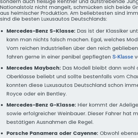
sondern auch fleißige Rentner und aufstrebende Jun
Nationalstolz nicht mangelt, schmücken sich beide G
aus heimischer Produktion. Am beliebtesten sind imm
sind die besten Luxusautos Deutschlands:
Mercedes-Benz S-Klasse:
Das ist der Klassiker u
kann man nichts falsch machen. Egal, welches Modell:
Vom reichen Industriellen über den reich geblieben
fahren gerne in einer penibel gepflegten
v
S-Klasse
Mercedes Maybach:
Das Modell bleibt dann wohl 
Oberklasse beliebt und sollte bestenfalls vom Cha
konnten diese Luxusautos Deutschland schon immer
Royce oder ein Bentley.
Mercedes-Benz G-Klasse:
Hier kommt der Adelige
sowie erfolgreicher Weinbauer. Dieser Fahrer hat m
bestätigen Ausnahmen die Regel.
Porsche Panamera oder Cayenne:
Obwohl ebenso 