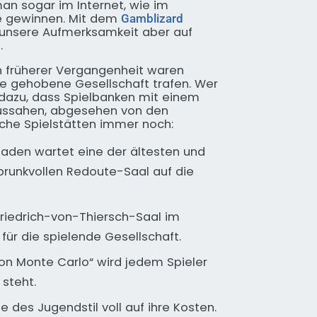
an sogar im Internet, wie im
e gewinnen. Mit dem
Gamblizard
n unsere Aufmerksamkeit aber auf
.
In früherer Vergangenheit waren
ie gehobene Gesellschaft trafen. Wer
 dazu, dass Spielbanken mit einem
aussahen, abgesehen von den
lche Spielstätten immer noch:
den wartet eine der ältesten und
runkvollen Redoute-Saal auf die
Friedrich-von-Thiersch-Saal im
für die spielende Gesellschaft.
on Monte Carlo“ wird jedem Spieler
 steht.
des Jugendstil voll auf ihre Kosten.