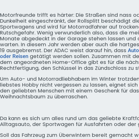
Motorfreunde trifft es härter: Die Straßen sind nass o
Dunkelheit eingeschränkt, der Rollsplitt beschädigt d
Sportwagens und wird für Motorradfahrer auf trocken
Rutschgefahr. Wenig verwunderlich also, dass die mei
Monate abgedeckt in der Garage stehen lassen und a
warten. In diesem Jahr werden aber auch die hartge
19 ausgebremst. Der ADAC weist darauf hin, dass
Auto
getätigt werden sollen. Zusammen mit d
oder Reisen
dem angeordneten Home-Office gibt es für die näc
Rechtfertigung, den Schlüssel in das Zündschloss zu s
Um Auto- und Motorradliebhabern im Winter trotzdem
liebstes Hobby nicht vergessen zu lassen, eignet sic
den geliebten Menschen mit einem Geschenk für da
Weihnachtsbaum zu überraschen.
Da kann es sich um alles rund um das geliebte Kraftf
Alltagsauto, der Sportwagen für Ausfahrten oder der 
Soll das Fahrzeug zum Überwintern bereit gemacht we