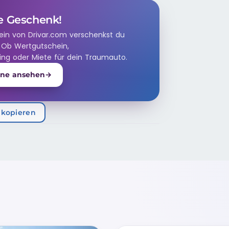
e Geschenk!
ein von Drivar.com verschenkst du
 Ob Wertgutschein,
ing oder Miete für dein Traumauto.
ine ansehen
→
 kopieren