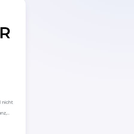
 nicht
nz,
ion für
Jedes