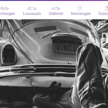
ortwagen
Luxusauto
Oldtimer
Rennwagen
Gutsc