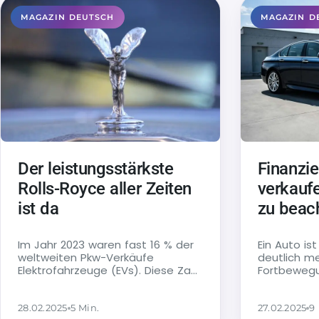
MAGAZIN DEUTSCH
MAGAZIN D
Der leistungsstärkste
Finanzie
Rolls-Royce aller Zeiten
verkaufe
ist da
zu beac
Im Jahr 2023 waren fast 16 % der
Ein Auto is
weltweiten Pkw-Verkäufe
deutlich me
Elektrofahrzeuge (EVs). Diese Zahl
Fortbewegun
steht für einen stetigen Anstieg
Freiheit, L
der…
vielleicht…
28.02.2025
5 Min.
27.02.2025
9