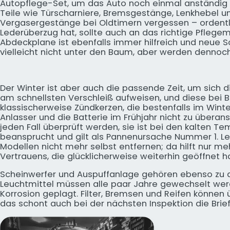
Autopflege-Set, um das Auto noch einmal anständig 
Teile wie Türscharniere, Bremsgestänge, Lenkhebel u
Vergasergestänge bei Oldtimern vergessen – ordentlic
Lederüberzug hat, sollte auch an das richtige Pflegem
Abdeckplane ist ebenfalls immer hilfreich und neue
vielleicht nicht unter den Baum, aber werden denno
Der Winter ist aber auch die passende Zeit, um sich d
am schnellsten Verschleiß aufweisen, und diese bei 
klassischerweise Zündkerzen, die bestenfalls im Win
Anlasser und die Batterie im Frühjahr nicht zu überans
jeden Fall überprüft werden, sie ist bei den kalten 
beansprucht und gilt als Pannenursache Nummer 1. Lei
Modellen nicht mehr selbst entfernen; da hilft nur m
Vertrauens, die glücklicherweise weiterhin geöffnet ha
Scheinwerfer und Auspuffanlage gehören ebenso zu de
Leuchtmittel müssen alle paar Jahre gewechselt wer
Korrosion geplagt. Filter, Bremsen und Reifen können
das schont auch bei der nächsten Inspektion die Brie