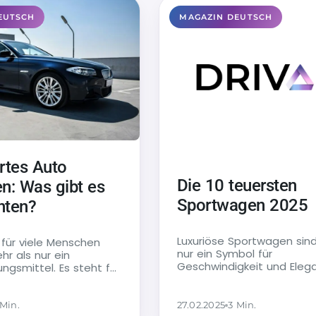
EUTSCH
MAGAZIN DEUTSCH
rtes Auto
Die 10 teuersten
n: Was gibt es
Sportwagen 2025
hten?
Luxuriöse Sportwagen sind
t für viele Menschen
nur ein Symbol für
hr als nur ein
Geschwindigkeit und Elega
gsmittel. Es steht für
sondern auch eine Investit
eidenschaft und in
Automobil-Enthusiasten. 
Jahr bringen…
 Min.
27.02.2025
3 Min.