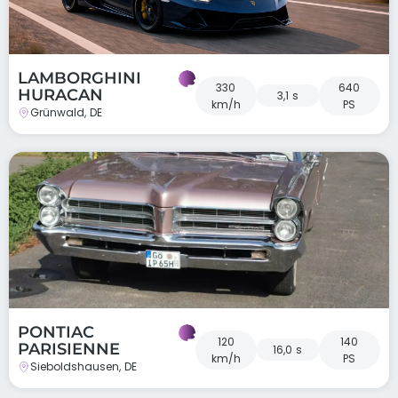
LAMBORGHINI
330
640
HURACAN
3,1 s
km/h
PS
Grünwald, DE
PONTIAC
120
140
PARISIENNE
16,0 s
km/h
PS
Sieboldshausen, DE