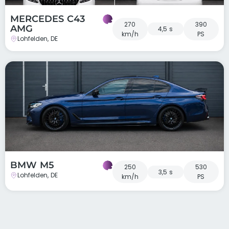
MERCEDES C43
270
390
AMG
4,5 s
km/h
PS
Lohfelden, DE
BMW M5
250
530
3,5 s
Lohfelden, DE
km/h
PS