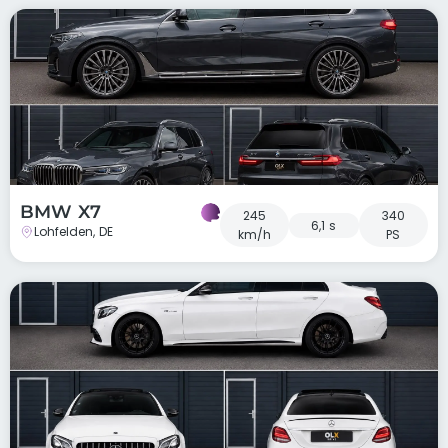
BMW X7
245
340
6,1 s
Lohfelden, DE
km/h
PS