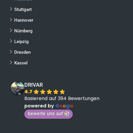
Stuttgart
Hannover
Nürnberg
Leipzig
Dresden
Kassel
DRIVAR
4.7
Basierend auf 394 Bewertungen
powered by
G
o
o
g
l
e
bewerte uns auf