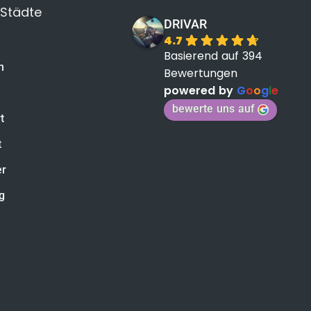
 Städte
DRIVAR
4.7
Basierend auf 394
n
Bewertungen
powered by
G
o
o
g
l
e
bewerte uns auf
t
t
er
g