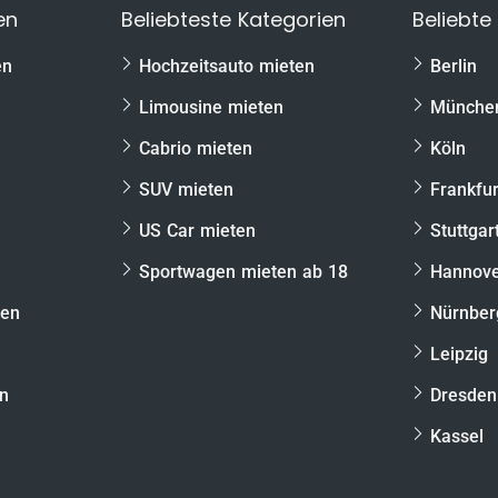
t
en
Beliebteste Kategorien
Beliebte
hwertigem Modell
en
Hochzeitsauto mieten
Berlin
 die Hand geben, das dir auch bei der Einlösung
eschert. Deshalb inkludieren wir bereits die
Limousine mieten
Münche
gen Gutschein
:
Cabrio mieten
Köln
e 911 GT3 für die gewählte Rundenanzahl
SUV mieten
Frankfur
US Car mieten
Stuttgar
Sportwagen mieten ab 18
Hannov
e
ten
Nürnber
Leipzig
en
Dresden
Kassel
von der Fahrt!