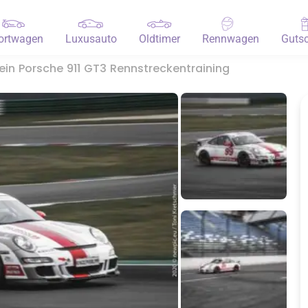
ortwagen
Luxusauto
Oldtimer
Rennwagen
Gutsc
in Porsche 911 GT3 Rennstreckentraining