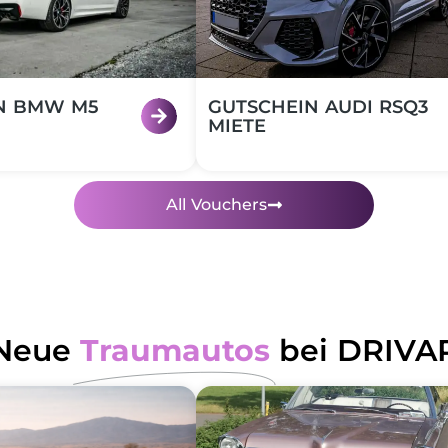
N BMW M5
GUTSCHEIN AUDI RSQ3
MIETE
All Vouchers
Neue
Traumautos
bei DRIVA