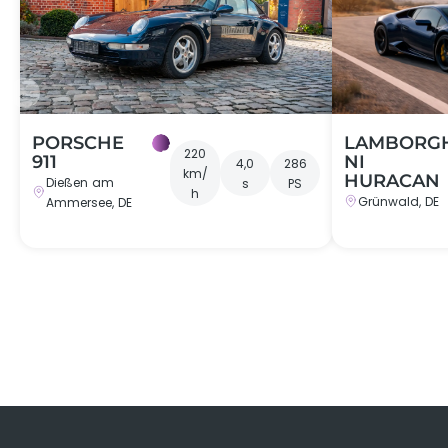
←
PORSCHE
LAMBORG
220
911
NI
4,0
286
km/
HURACAN
Dießen am
s
PS
h
Grünwald, DE
Ammersee, DE
Geschenkbox
Du erwirbst einen Gutschein für ein unvergessl
wähle zwischen
PDF-Gutschein per Email