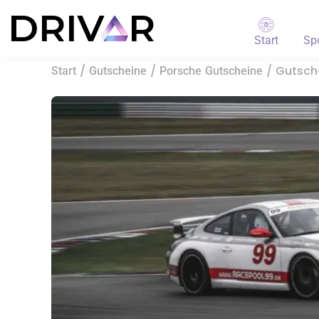
Start
Sp
/
/
/ Gutsche
Start
Gutscheine
Porsche Gutscheine