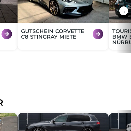
→
GUTSCHEIN CORVETTE
TOURI
C8 STINGRAY MIETE
BMW E
NÜRB
R