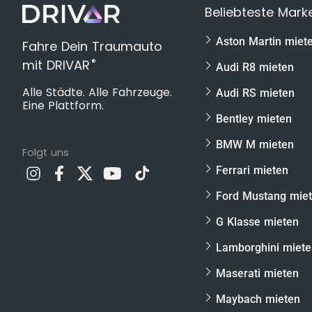
hochwertigem Papiergutschein per Pos
Beliebteste Mark
DRIVAR® Premium Geschenkbox mit hoc
Aston Martin miet
Fahre Dein Traumauto
Wir möchten dir gern das perfekte Geschenk an
®
mit DRIVAR
keine Zusatzkosten oder böse Überraschungen b
Audi R8 mieten
folgenden Leistungen im
Porsche GT3 Rennwa
Alle Städte. Alle Fahrzeuge.
Audi RS mieten
Eine Plattform.
Fahrt auf der Rennstrecke in einem Porsch
Bentley mieten
inkl. persönlichem Instruktor
BMW M mieten
Ausführliche Fahrzeugeinweisung
Folgt uns
Ferrari mieten
Fahrercoaching & Theorienbriefing inklusiv
Ausreichend Zeit für Fotos & Videos
Ford Mustang mie
Keine Kaution notwendig!
G Klasse mieten
Ab 18 Jahren!
Lamborghini miet
Keine Terminbindung – Individuell einlösbar
Maserati mieten
Benzinkosten sind inklusive
Maybach mieten
NEU: Auf Wunsch jetzt mit GoPro-4K-Video 