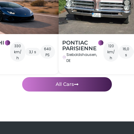
HI
PONTIAC
330
120
PARISIENNE
640
16,0
km/
3,1 s
km/
Sieboldshausen,
PS
s
h
h
DE
All Cars
iches
Rennstreckentraining im Porsche 911 GT3