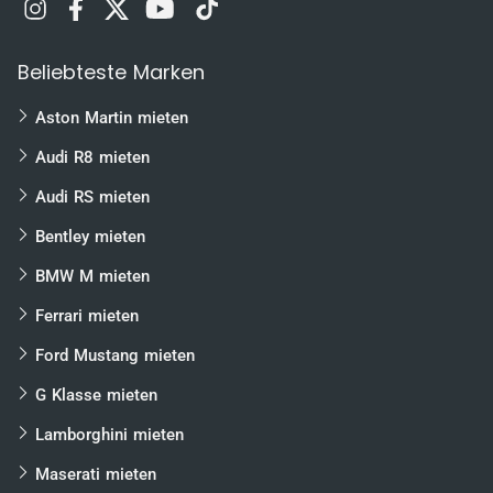
Leipzig
Dresden
Beliebteste Marken
Rostock
Nürnberg
Aston Martin mieten
Bremen
Audi R8 mieten
Dortmund
Audi RS mieten
Essen
Bentley mieten
Würzburg
BMW M mieten
Wolfsburg
Ferrari mieten
Braunschweig
Magdeburg
Ford Mustang mieten
Bielefeld
G Klasse mieten
Heilbronn
Lamborghini mieten
Karlsruhe
Maserati mieten