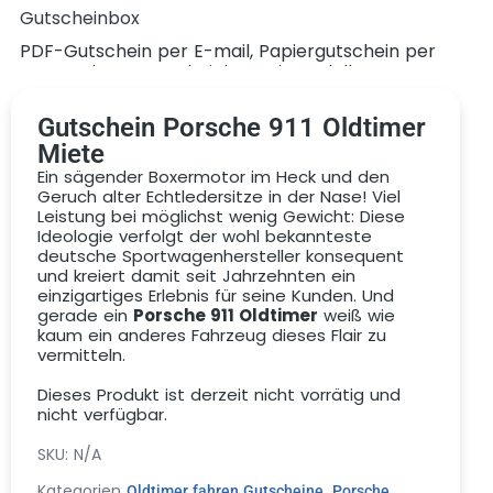
Gutscheinbox
PDF-Gutschein per E-mail, Papiergutschein per
Post, Deluxe-Gutscheinbox mit Modellauto
Gutschein Porsche 911 Oldtimer
Miete
Ein sägender Boxermotor im Heck und den
Geruch alter Echtledersitze in der Nase! Viel
Leistung bei möglichst wenig Gewicht: Diese
Ideologie verfolgt der wohl bekannteste
Gutschein
deutsche Sportwagenhersteller konsequent
und kreiert damit seit Jahrzehnten ein
einzigartiges Erlebnis für seine Kunden. Und
gerade ein
Porsche 911 Oldtimer
weiß wie
kaum ein anderes Fahrzeug dieses Flair zu
vermitteln.
Dieses Produkt ist derzeit nicht vorrätig und
nicht verfügbar.
SKU:
N/A
Kategorien
,
Oldtimer fahren Gutscheine
Porsche