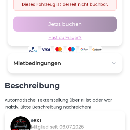
Dieses Fahrzeug ist derzeit nicht buchbar.
Jetzt buchen
Hast du Fragen?
Mietbedingungen
Kaution
1.500,00 €
Beschreibung
Selbstbeteiligung
5.000,00 €
Automatische Texterstellung über KI ist oder war
inaktiv. Bitte Beschreibung nachreichen!
Preis pro Extra km vor Buchung
1,00 €
BKI
Preis pro Extra km nach Buchung
1,50 €
Mitglied seit 06.07.2026