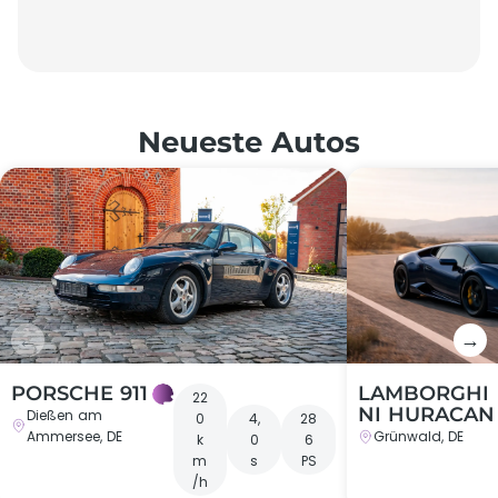
Neueste Autos
←
→
PORSCHE 911
LAMBORGHI
22
NI HURACAN
Dießen am
0
4,
28
Ammersee, DE
Grünwald, DE
k
0
6
m
s
PS
/h