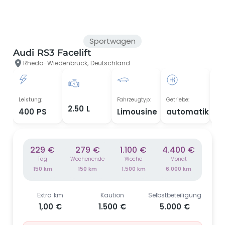
Sportwagen
Audi RS3 Facelift
Rheda-Wiedenbrück, Deutschland
Leistung:
Fahrzeugtyp:
Getriebe:
Bau
2.50 L
400 PS
Limousine
automatik
20
229 €
279 €
1.100 €
4.400 €
Tag
Wochenende
Woche
Monat
150 km
150 km
1.500 km
6.000 km
Extra km
Kaution
Selbstbeteiligung
1,00 €
1.500 €
5.000 €