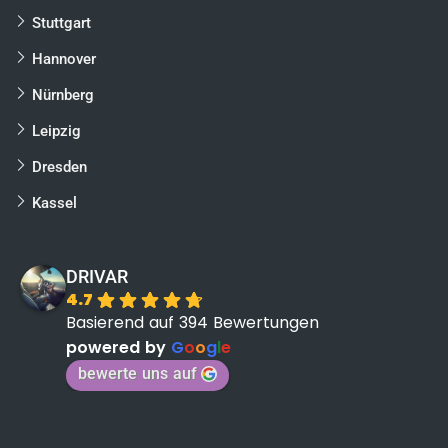
Stuttgart
Hannover
Nürnberg
Leipzig
Dresden
Kassel
DRIVAR
4.7
Basierend auf 394 Bewertungen
powered by
G
o
o
g
l
e
bewerte uns auf