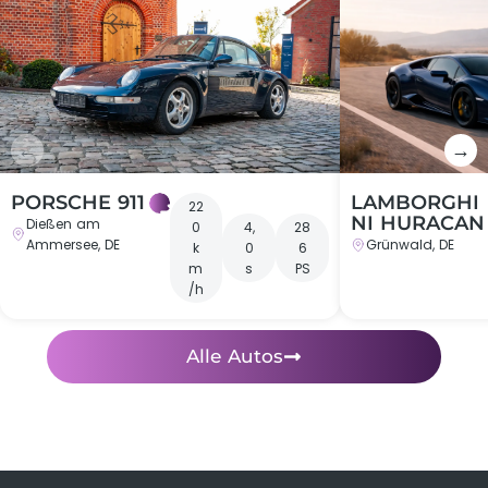
←
→
PORSCHE 911
LAMBORGHI
22
NI HURACAN
Dießen am
0
4,
28
Ammersee, DE
Grünwald, DE
k
0
6
m
s
PS
/h
Alle Autos