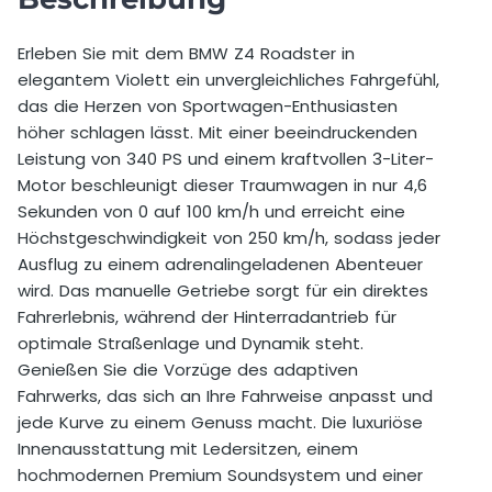
Selbstbeteiligung
1.250,00 €
Erleben Sie mit dem BMW Z4 Roadster in
elegantem Violett ein unvergleichliches Fahrgefühl,
Preis pro Extra km vor Buchung
0,79 €
das die Herzen von Sportwagen-Enthusiasten
Preis pro Extra km nach Buchung
1,09 €
höher schlagen lässt. Mit einer beeindruckenden
Leistung von 340 PS und einem kraftvollen 3-Liter-
Mindestalter
25 Jahre
Motor beschleunigt dieser Traumwagen in nur 4,6
Sekunden von 0 auf 100 km/h und erreicht eine
Zusätzlicher Fahrer erlaubt
Nein
Höchstgeschwindigkeit von 250 km/h, sodass jeder
Ausflug zu einem adrenalingeladenen Abenteuer
Wochenendzuschlag für einen Tag
90,00 €
wird. Das manuelle Getriebe sorgt für ein direktes
Fahrerlebnis, während der Hinterradantrieb für
Auslandsfahrt erlaubt
Ja
optimale Straßenlage und Dynamik steht.
Zuschlag für Auslandsfahrten
50,00 €
Genießen Sie die Vorzüge des adaptiven
Fahrwerks, das sich an Ihre Fahrweise anpasst und
Erlaubte Länder
Deutschland, Österreich,
jede Kurve zu einem Genuss macht. Die luxuriöse
Italien, Slowenien
Innenausstattung mit Ledersitzen, einem
hochmodernen Premium Soundsystem und einer