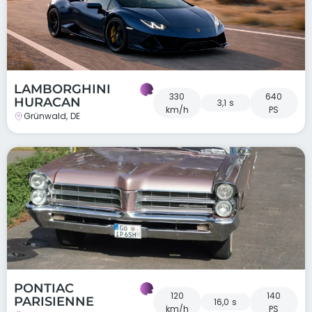
LAMBORGHINI
330
640
HURACAN
3,1 s
km/h
PS
Grünwald, DE
PONTIAC
120
140
PARISIENNE
16,0 s
km/h
PS