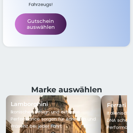
Fahrzeugs!
Gutschein
auswählen
Marke auswählen
Lamborghini
Ferrari
Ikonisches Design und extreme
Italienisch
Performance sorgen für Adrenalin und
DNA schaff
Präsenz bei jeder Fahrt
Performance