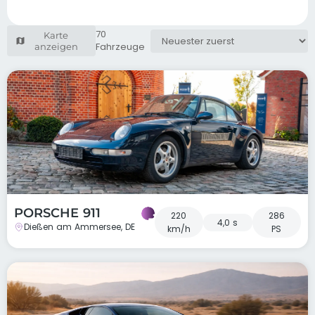
70
Karte
Fahrzeuge
anzeigen
PORSCHE 911
220
286
4,0 s
Dießen am Ammersee, DE
km/h
PS