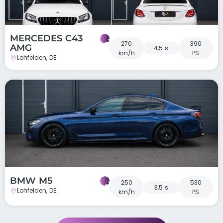
MERCEDES C43
270
390
AMG
4,5 s
km/h
PS
Lohfelden, DE
BMW M5
250
530
3,5 s
Lohfelden, DE
km/h
PS