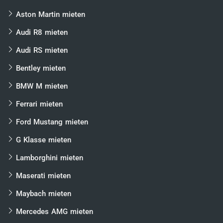
Mit einer großen Bandbreite an
Standorten
möchten
Aston Martin mieten
wir wirklich jedem Interessenten die Chance geben,
seinen Traumwagen an einem Ort seiner Wahl
Audi R8 mieten
einzulösen. Aktuell ist das möglich in:
Audi RS mieten
Berlin
Bentley mieten
München
BMW M mieten
Hamburg
Frankfurt
Ferrari mieten
Düsseldorf
Ford Mustang mieten
Stuttgart
G Klasse mieten
Köln
Lamborghini mieten
Hannover
Maserati mieten
Leipzig
Maybach mieten
Dresden
Mercedes AMG mieten
Rostock