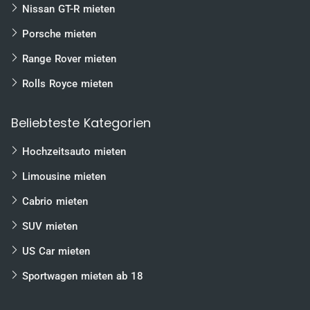
Nissan GT-R mieten
Nürnberg
Bremen
Porsche mieten
Dortmund
Range Rover mieten
Essen
Rolls Royce mieten
Würzburg
Beliebteste Kategorien
Wolfsburg
Braunschweig
Hochzeitsauto mieten
Magdeburg
Limousine mieten
Bielefeld
Cabrio mieten
Heilbronn
SUV mieten
Karlsruhe
US Car mieten
Freiburg
Sportwagen mieten ab 18
Mannheim
uvm.