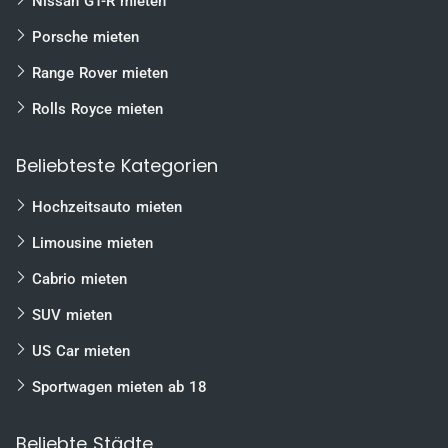
Nissan GT-R mieten
Braunschweig
Porsche mieten
Magdeburg
Range Rover mieten
Bielefeld
Rolls Royce mieten
Heilbronn
Karlsruhe
Beliebteste Kategorien
Freiburg
Hochzeitsauto mieten
Mannheim
uvm.
Limousine mieten
Cabrio mieten
SUV mieten
US Car mieten
Sportwagen mieten ab 18
Beliebte Städte