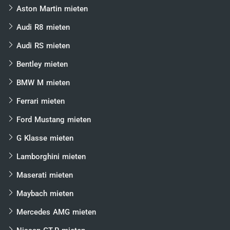
Frankfurt
Aston Martin mieten
Düsseldorf
Audi R8 mieten
Stuttgart
Audi RS mieten
Köln
Bentley mieten
Hannover
BMW M mieten
Leipzig
Ferrari mieten
Dresden
Ford Mustang mieten
Rostock
G Klasse mieten
Nürnberg
Bremen
Lamborghini mieten
Dortmund
Maserati mieten
Essen
Maybach mieten
Würzburg
Mercedes AMG mieten
Wolfsburg