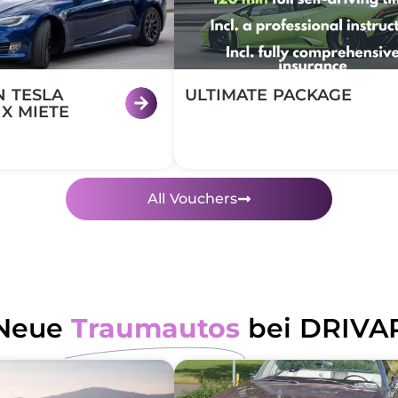
N TESLA
ULTIMATE PACKAGE
 X MIETE
All Vouchers
Neue
Traumautos
bei DRIVA