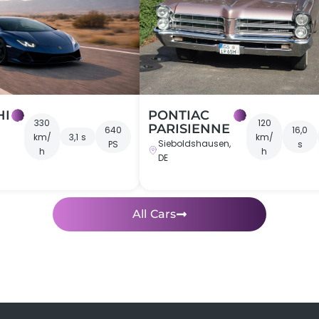
HI
PONTIAC
330
120
PARISIENNE
640
16,0
km/
3,1 s
km/
Sieboldshausen,
PS
s
h
h
DE
iches
Rennstreckentraining im Porsche 911 GT3
All Cars
t
hwertigem Modell