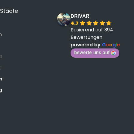
 Städte
DRIVAR
4.7
Basierend auf 394
n
Bewertungen
powered by
G
o
o
g
l
e
bewerte uns auf
t
t
er
g