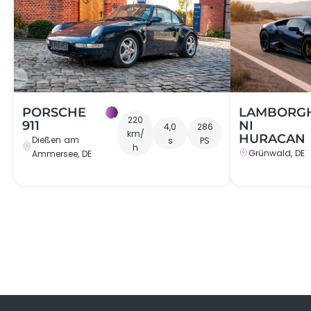
←
PORSCHE
LAMBORG
220
911
NI
4,0
286
km/
HURACAN
Dießen am
s
PS
h
Grünwald, DE
Ammersee, DE
Geschenkbox
Du erwirbst einen Gutschein für ein unvergessl
wähle zwischen
PDF-Gutschein per Email
hochwertigem Papiergutschein per Pos
DRIVAR® Premium Geschenkbox mit hoc