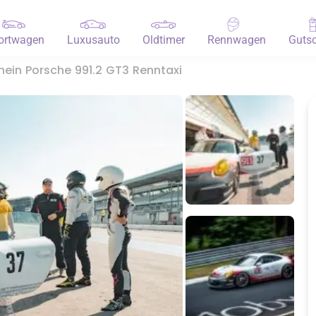
ortwagen
Luxusauto
Oldtimer
Rennwagen
Gutsc
ein Porsche 991.2 GT3 Renntaxi