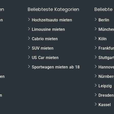
 die Hand geben, das dir auch bei der Einlösung
en
Beliebteste Kategorien
Beliebte
eschert. Deshalb inkludieren wir bereits die
gen Gutschein
:
en
Hochzeitsauto mieten
Berlin
 911 GT3 als Renntaxi
Limousine mieten
Münche
Cabrio mieten
Köln
SUV mieten
Frankfur
e
US Car mieten
Stuttgar
Sportwagen mieten ab 18
Hannov
ten
Nürnber
Leipzig
en
Dresden
von der Fahrt!
Kassel