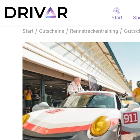
Start
Sp
/
/
/ Gutsch
Start
Gutscheine
Rennstreckentraining