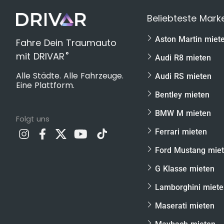
Wir möchten dir gern das perfekte Geschenk an
Beliebteste Mark
keine Zusatzkosten oder böse Überraschungen b
folgenden Leistungen im
Porsche GT3 Rennwa
Aston Martin miet
Fahre Dein Traumauto
Fahrt auf der Rennstrecke in einem Porsche
®
mit DRIVAR
Audi R8 mieten
inkl. persönlichem Instruktor
Alle Städte. Alle Fahrzeuge.
Audi RS mieten
Ausführliche Fahrzeugeinweisung
Eine Plattform.
Bentley mieten
Fahrercoaching & Theorienbriefing inklusiv
Ausreichend Zeit für Fotos & Videos
BMW M mieten
Folgt uns
Keine Kaution notwendig!
Ferrari mieten
Ab 18 Jahren!
Ford Mustang mie
Keine Terminbindung – Individuell einlösbar
G Klasse mieten
Benzinkosten sind inklusive
Lamborghini miet
NEU: Auf Wunsch jetzt mit GoPro-4K-Video 
Maserati mieten