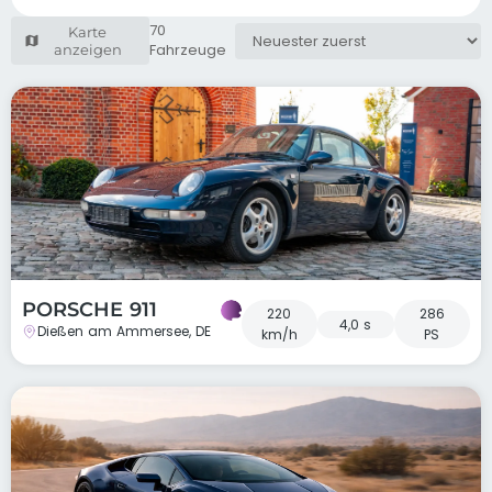
70
Karte
Fahrzeuge
anzeigen
PORSCHE 911
220
286
4,0 s
Dießen am Ammersee, DE
km/h
PS