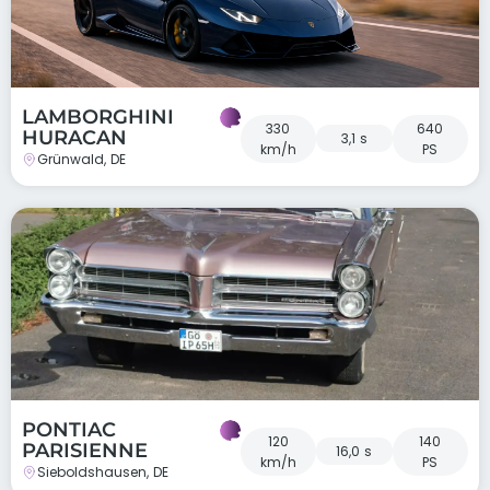
LAMBORGHINI
330
640
HURACAN
3,1 s
km/h
PS
Grünwald, DE
PONTIAC
120
140
PARISIENNE
16,0 s
km/h
PS
Sieboldshausen, DE