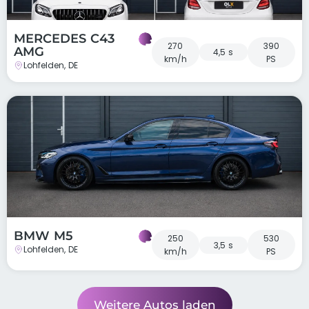
MERCEDES C43
270
390
AMG
4,5 s
km/h
PS
Lohfelden, DE
BMW M5
250
530
3,5 s
Lohfelden, DE
km/h
PS
Weitere Autos laden