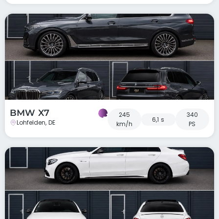
BMW X7
245
340
6,1 s
Lohfelden, DE
km/h
PS