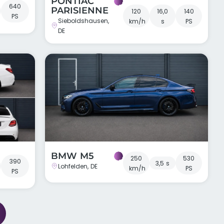
PONTIAC
640
PARISIENNE
120
16,0
140
PS
Sieboldshausen,
km/h
s
PS
DE
BMW M5
250
530
390
3,5 s
Lohfelden, DE
km/h
PS
PS