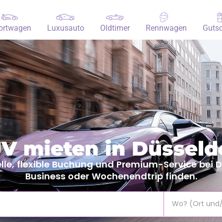
ortwagen
Luxusauto
Oldtimer
Rennwagen
Gutsc
V mieten in Düsseld
lle, flexible Buchung und Premium-Service bei 
Business oder Wochenendtrip finden.