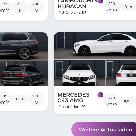
LAMBORGHINI
330
220
4,0
286
HURACAN
3,1 s
km/h
km/h
s
PS
Grünwald, DE
MERCEDES
245
340
270
6,1 s
C43 AMG
4,5 s
km/h
PS
km/h
Lohfelden, DE
Weitere Autos laden