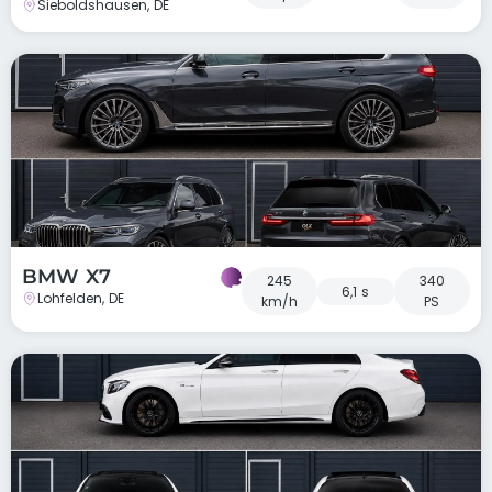
Sieboldshausen, DE
BMW X7
245
340
6,1 s
Lohfelden, DE
km/h
PS