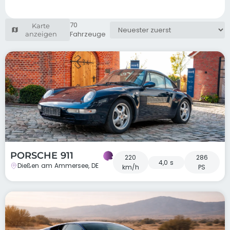
70
Karte
Fahrzeuge
anzeigen
PORSCHE 911
220
286
4,0 s
Dießen am Ammersee, DE
km/h
PS