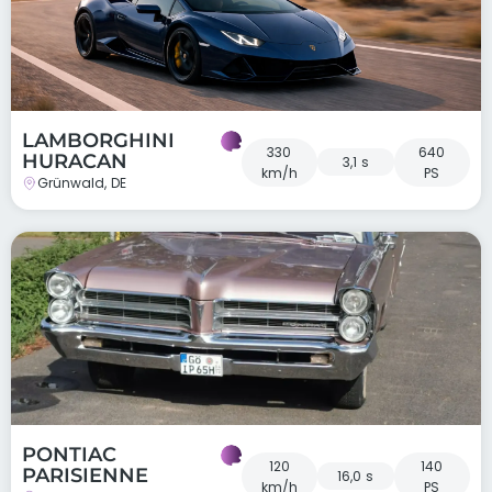
LAMBORGHINI
330
640
HURACAN
3,1 s
km/h
PS
Grünwald, DE
PONTIAC
120
140
PARISIENNE
16,0 s
km/h
PS