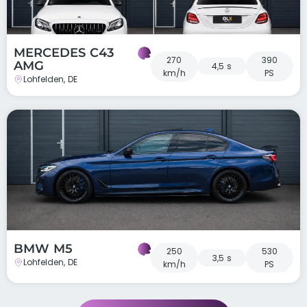
MERCEDES C43
270
390
AMG
4,5 s
km/h
PS
Lohfelden, DE
BMW M5
250
530
3,5 s
Lohfelden, DE
km/h
PS