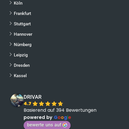
Köln
Frankfurt
Stuttgart
Hannover
Nürnberg
Leipzig
Dresden
Kassel
DRIVAR
4.7
Basierend auf 394 Bewertungen
powered by
G
o
o
g
l
e
bewerte uns auf