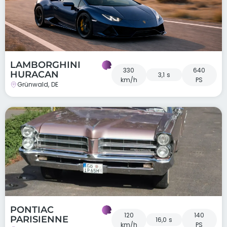
LAMBORGHINI
330
640
HURACAN
3,1 s
km/h
PS
Grünwald, DE
PONTIAC
120
140
PARISIENNE
16,0 s
km/h
PS