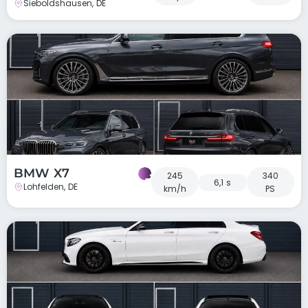
Sieboldshausen, DE
BMW X7
245
340
6,1 s
Lohfelden, DE
km/h
PS