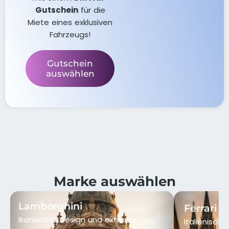
Gutschein
für die
Miete eines exklusiven
Fahrzeugs!
Gutschein
auswählen
Marke auswählen
Lamborghini
Ferrari
Ikonisches Design und extreme
Italienisch