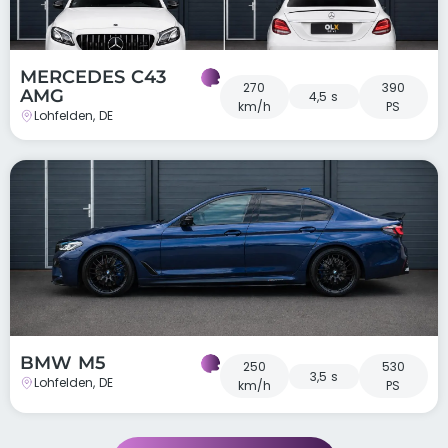
MERCEDES C43
270
390
AMG
4,5 s
km/h
PS
Lohfelden, DE
BMW M5
250
530
3,5 s
Lohfelden, DE
km/h
PS