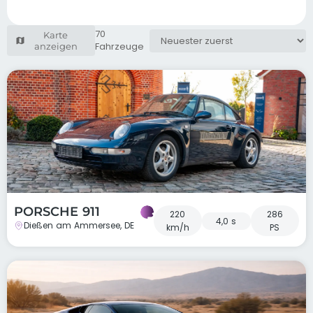
70
Karte
Fahrzeuge
anzeigen
PORSCHE 911
220
286
4,0 s
Dießen am Ammersee, DE
km/h
PS