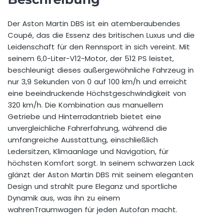
Selbstbeteiligung
10.000,00 €
Der Aston Martin DBS ist ein atemberaubendes
Coupé, das die Essenz des britischen Luxus und die
Preis pro Extra km vor Buchung
4,00 €
Leidenschaft für den Rennsport in sich vereint. Mit
Preis pro Extra km nach Buchung
6,00 €
seinem 6,0-Liter-V12-Motor, der 512 PS leistet,
beschleunigt dieses außergewöhnliche Fahrzeug in
Mindestalter
25 Jahre
nur 3,9 Sekunden von 0 auf 100 km/h und erreicht
eine beeindruckende Höchstgeschwindigkeit von
Zusätzlicher Fahrer erlaubt
Ja
320 km/h. Die Kombination aus manuellem
Getriebe und Hinterradantrieb bietet eine
Preis Zusatzfahrer
49,00 €
unvergleichliche Fahrerfahrung, während die
umfangreiche Ausstattung, einschließlich
Wochenendzuschlag für einen Tag
100,00 €
Ledersitzen, Klimaanlage und Navigation, für
Auslandsfahrt erlaubt
Nein
höchsten Komfort sorgt. In seinem schwarzen Lack
glänzt der Aston Martin DBS mit seinem eleganten
Design und strahlt pure Eleganz und sportliche
Dynamik aus, was ihn zu einem
wahrenTraumwagen für jeden Autofan macht.