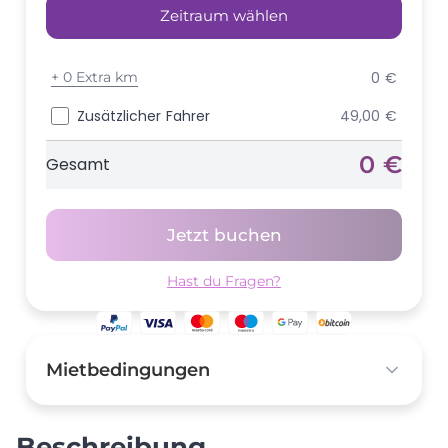
Zeitraum wählen
+
0 Extra km
0 €
Zusätzlicher Fahrer
49,00 €
0 €
Gesamt
Jetzt buchen
Hast du Fragen?
Mietbedingungen
Kaution
5.000,00 €
Beschreibung