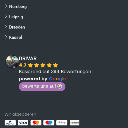
Nürnberg
Leipzig
Dresden
Kassel
DRIVAR
4.7
Basierend auf 394 Bewertungen
powered by
G
o
o
g
l
e
bewerte uns auf
Wir akzeptieren