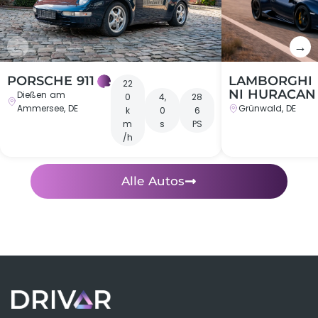
←
→
PORSCHE 911
LAMBORGHI
22
NI HURACAN
Dießen am
0
4,
28
Ammersee, DE
Grünwald, DE
k
0
6
m
s
PS
/h
Alle Autos