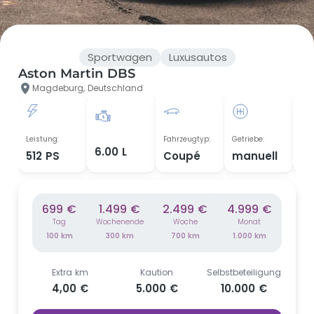
Sportwagen
Luxusautos
Aston Martin DBS
Magdeburg, Deutschland
Leistung:
Fahrzeugtyp:
Getriebe:
Bau
6.00 L
512 PS
Coupé
manuell
20
699 €
1.499 €
2.499 €
4.999 €
Tag
Wochenende
Woche
Monat
100 km
300 km
700 km
1.000 km
Extra km
Kaution
Selbstbeteiligung
4,00 €
5.000 €
10.000 €