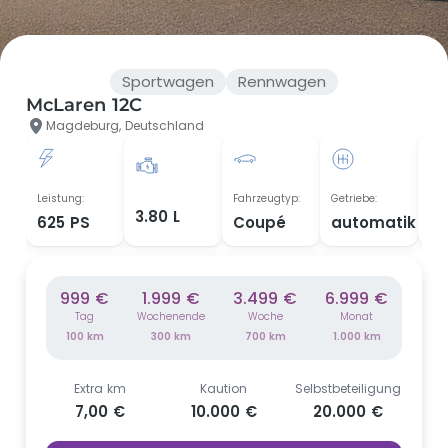
Sportwagen
Rennwagen
McLaren 12C
Magdeburg, Deutschland
Leistung:
Fahrzeugtyp:
Getriebe:
Bau
3.80 L
625 PS
Coupé
automatik
20
999 €
1.999 €
3.499 €
6.999 €
Tag
Wochenende
Woche
Monat
100 km
300 km
700 km
1.000 km
Extra km
Kaution
Selbstbeteiligung
7,00 €
10.000 €
20.000 €