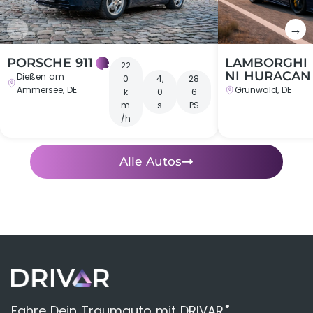
←
→
PORSCHE 911
LAMBORGHI
22
NI HURACAN
Dießen am
0
4,
28
Ammersee, DE
Grünwald, DE
k
0
6
m
s
PS
/h
Alle Autos
®
Fahre Dein Traumauto mit DRIVAR