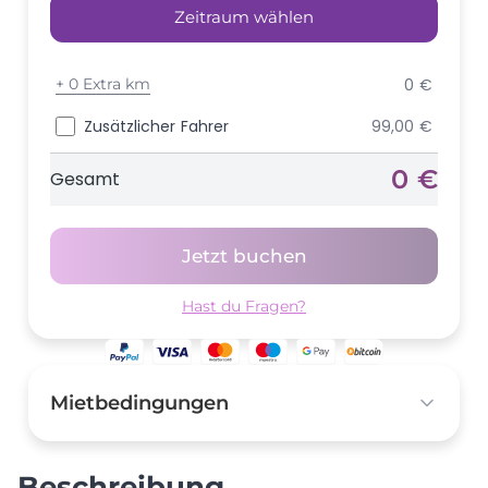
Zeitraum wählen
+
0 Extra km
0 €
Zusätzlicher Fahrer
99,00 €
0 €
Gesamt
Jetzt buchen
Hast du Fragen?
Mietbedingungen
Kaution
10.000,00 €
Beschreibung