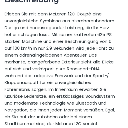
Selbstbeteiligung
20.000,00 €
Erleben Sie mit dem McLaren 12C Coupé eine
unvergleichliche Symbiose aus atemberaubendem
Preis pro Extra km vor Buchung
7,00 €
Design und herausragender Leistung, die Ihr Herz
Preis pro Extra km nach Buchung
9,00 €
höher schlagen lässt. Mit seiner kraftvollen 625 PS
starken Maschine und einer Beschleunigung von 0
Mindestalter
30 Jahre
auf 100 km/h in nur 2,9 Sekunden wird jede Fahrt zu
einem adrenalingeladenen Abenteuer. Das
Zusätzlicher Fahrer erlaubt
Ja
markante, orangefarbene Exterieur zieht alle Blicke
auf sich und verkörpert pure Rennsport-DNA,
Preis Zusatzfahrer
99,00 €
während das adaptive Fahrwerk und der Sport-/
Klappenauspuff für ein unvergleichliches
Wochenendzuschlag für einen Tag
200,00 €
Fahrerlebnis sorgen. Im Innenraum erwarten Sie
Auslandsfahrt erlaubt
Nein
luxuriöse Ledersitze, ein erstklassiges Soundsystem
und modernste Technologie wie Bluetooth und
Navigation, die Ihnen jeden Moment versüßen. Egal,
ob Sie auf der Autobahn oder bei einem
Stadtbummel sind, der McLaren 12C vereint