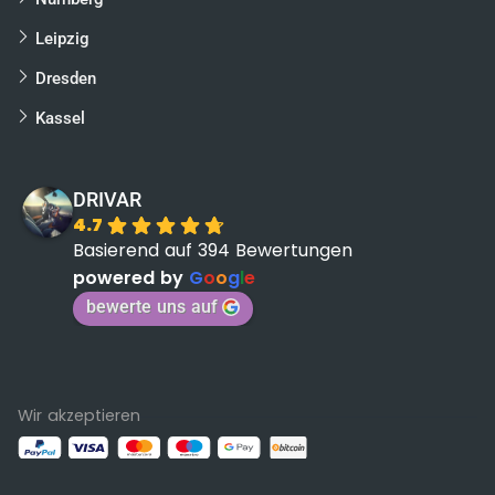
Leipzig
Dresden
Kassel
DRIVAR
4.7
Basierend auf 394 Bewertungen
powered by
G
o
o
g
l
e
bewerte uns auf
Wir akzeptieren