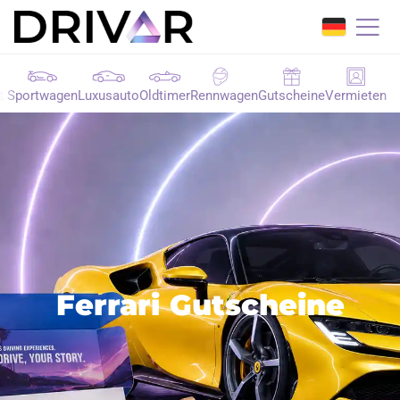
t
Sportwagen
Luxusauto
Oldtimer
Rennwagen
Gutscheine
Vermieten
Ferrari Gutscheine