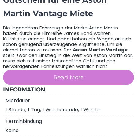
Gutschein für eine Aston
Martin Vantage Miete
Die legendären Fahrzeuge der Marke Aston Martin
haben durch die Filmreihe James Bond wahren
Kultstatus erlangt. Und dabei haben die Wagen an sich
schon genügend überzeugende Argumente, um sie
einmal fahren zu müssen. Der
Aston Martin Vantage
stellt zwar den Einstieg in die Welt von Aston Martin dar,
muss sich mit seiner traumhaften Optik und den
hervorragenden Fahrleistungen wahrlich nicht
verstecken.
Read More
Was beinhaltet dieser Gutschein?
INFORMATION
Mietdauer
1 Stunde, 1 Tag, 1 Wochenende, 1 Woche
Terminbindung
Keine