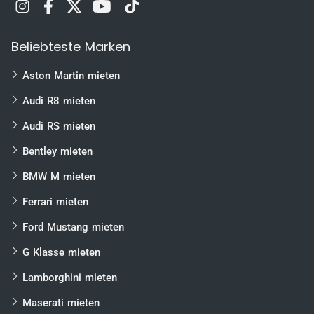
Hamburg
Frankfurt
Beliebteste Marken
Düsseldorf
Stuttgart
Aston Martin mieten
Köln
Audi R8 mieten
Hannover
Audi RS mieten
Leipzig
Bentley mieten
Dresden
BMW M mieten
Rostock
Ferrari mieten
Nürnberg
Bremen
Ford Mustang mieten
Dortmund
G Klasse mieten
Essen
Lamborghini mieten
Würzburg
Maserati mieten