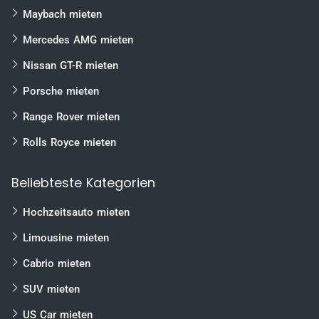
Wolfsburg
Maybach mieten
Braunschweig
Mercedes AMG mieten
Magdeburg
Nissan GT-R mieten
Bielefeld
Porsche mieten
Heilbronn
Karlsruhe
Range Rover mieten
Freiburg
Rolls Royce mieten
Mannheim
Beliebteste Kategorien
uvm.
Hochzeitsauto mieten
Limousine mieten
Cabrio mieten
SUV mieten
US Car mieten