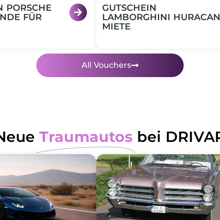
N PORSCHE
GUTSCHEIN
NDE FÜR
LAMBORGHINI HURACA
MIETE
All Vouchers
Neue
Traumautos
bei DRIVA