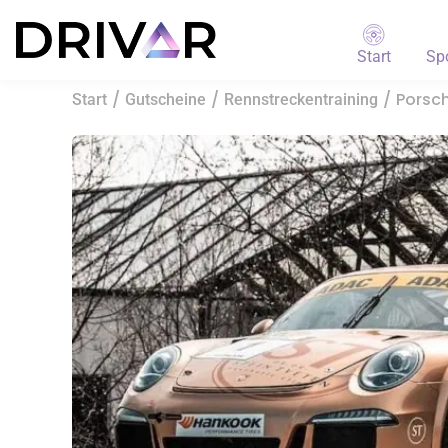
Start
Sp
/
/
/ Porsch
Start
Gutscheine
Rennstreckentraining