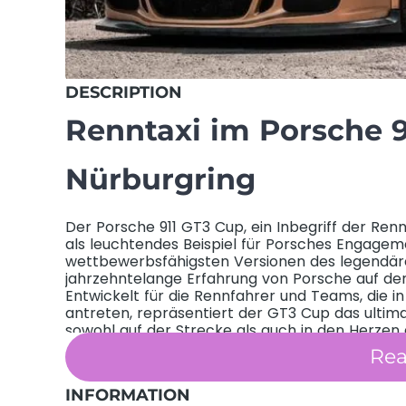
DESCRIPTION
Renntaxi im
Porsche 
Nürburgring
Der Porsche 911 GT3 Cup, ein Inbegriff der Renn
als leuchtendes Beispiel für Porsches Engageme
wettbewerbsfähigsten Versionen des legendäre
jahrzehntelange Erfahrung von Porsche auf de
Entwickelt für die Rennfahrer und Teams, die 
antreten, repräsentiert der GT3 Cup das ultima
sowohl auf der Strecke als auch in den Herzen
Design, das sowohl die aerodynamischen als 
Re
Motorsports erfüllt, und seiner unbändigen Leis
Spektakel macht, steht der Porsche 911 GT3 Cu
INFORMATION
ein, Teil dieser faszinierenden Welt zu werden.