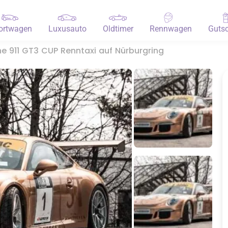
ortwagen
Luxusauto
Oldtimer
Rennwagen
Gutsc
e 911 GT3 CUP Renntaxi auf Nürburgring