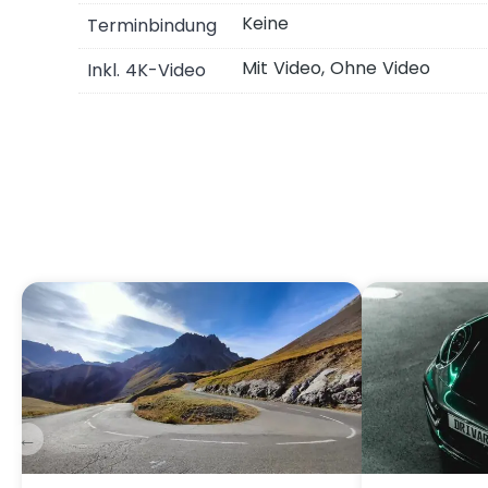
Keine
Terminbindung
Was beinhaltet dieser Gutsch
Mit Video, Ohne Video
Inkl. 4K-Video
←