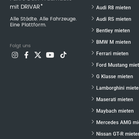
Du erwirbst einen Gutschein für ein unvergessl
®
mit DRIVAR
Audi R8 mieten
wähle zwischen
Alle Städte. Alle Fahrzeuge.
Audi RS mieten
Eine Plattform.
PDF-Gutschein per Email
Bentley mieten
hochwertigem Papiergutschein per Pos
BMW M mieten
Folgt uns
DRIVAR® Premium Geschenkbox mit hoc
Ferrari mieten
Wir möchten dir gern das perfekte Geschenk an
keine Zusatzkosten oder böse Überraschungen b
Ford Mustang mie
folgenden Leistungen im
Porsche 911 GT3 CUP
G Klasse mieten
Fahrt auf dem Nürburgring in einem Porsc
Lamborghini miet
inkl. persönlichem Instruktor
Maserati mieten
Ausführliche Fahrzeugeinweisung
Maybach mieten
Fahrercoaching & Theorienbriefing inklusiv
Ausreichend Zeit für Fotos & Videos
Mercedes AMG mi
Keine Kaution notwendig!
Nissan GT-R miete