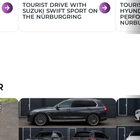
TOURIST DRIVE WITH
TOURI
N
SUZUKI SWIFT SPORT ON
HYUND
THE NÜRBURGRING
PERFO
NÜRB
R