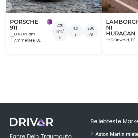
←
PORSCHE
LAMBORG
220
911
NI
4,0
286
km/
HURACAN
Dießen am
s
PS
h
Grünwald, DE
Ammersee, DE
Beliebteste Mark
Geschenkbox
Aston Martin miet
Fahre Dein Traumauto