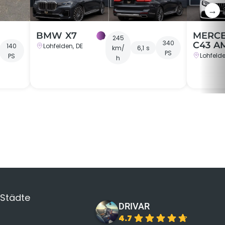
→
BMW X7
MERC
245
340
C43 A
140
Lohfelden, DE
km/
6,1 s
PS
Lohfelde
PS
h
 Städte
DRIVAR
4.7