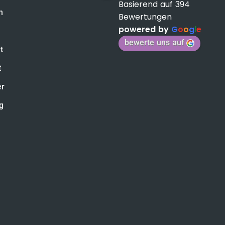
Basierend auf 394
n
Bewertungen
powered by
G
o
o
g
l
e
bewerte uns auf
t
t
er
g