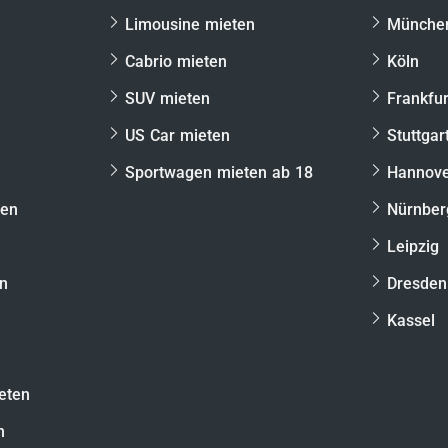
iches
Rennstreckenerlebnis auf dem Nürburgring
Limousine mieten
Münche
Cabrio mieten
Köln
SUV mieten
Frankfur
t
US Car mieten
Stuttgar
hwertigem Modell
Sportwagen mieten ab 18
Hannov
 die Hand geben, das dir auch bei der Einlösung
eschert. Deshalb inkludieren wir bereits die
ten
Nürnber
 Nürburgring-Gutschein
:
Leipzig
he 911 GT3 CUP
en
Dresden
Kassel
e
eten
n