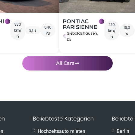
HI
PONTIAC
330
120
PARISIENNE
640
16,0
km/
3,1 s
km/
Sieboldshausen,
PS
s
h
h
DE
All Cars
en
Beliebteste Kategorien
Beliebte
en
Hochzeitsauto mieten
Berlin