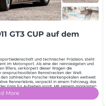
911 GT3 CUP
auf dem
sportleidenschaft und technischer Präzision, steht
nt im Motorsport. Als eine der reinrassigsten und
n 911ers, verkörpert dieser Wagen die
n anspruchsvollsten Rennstrecken der Welt.
in den zahlreichen Porsche-Markenpokalen weltweit
tive Rennerlebnis, verpackt in einem Fahrzeug, das
 der Fans für Aufsehen sorgt. Mit seinem markanten
auch die ästhetischen Anforderungen des modernen
ad More
tung, die aus jeder Kurve und jeder Geraden ein
p für die pure Freude am Rennsport und lädt jeden