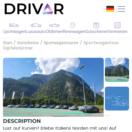
t
Sportwagen
Luxusauto
Oldtimer
Rennwagen
Gutscheine
Vermieten
/
/
/ Sportwagentour
Start
Gutscheine
Sportwagentouren
Gipfelstürmer
DESCRIPTION
Lust auf Kurven? Erlebe Italiens Norden mit uns! Auf