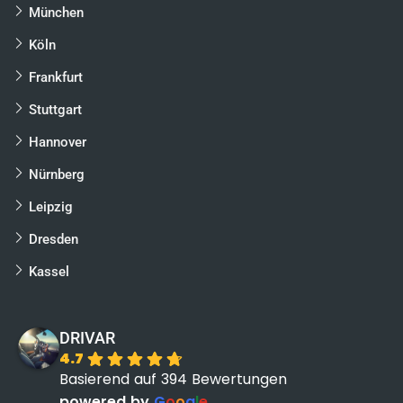
München
Köln
Frankfurt
Stuttgart
Hannover
Nürnberg
Leipzig
Dresden
Kassel
DRIVAR
4.7
Basierend auf 394 Bewertungen
powered by
G
o
o
g
l
e