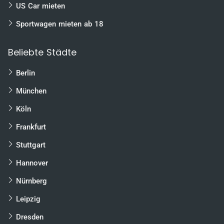
Essen
US Car mieten
Würzburg
Sportwagen mieten ab 18
Wolfsburg
Beliebte Städte
Braunschweig
Magdeburg
Berlin
Bielefeld
München
Heilbronn
Köln
Karlsruhe
Frankfurt
Freiburg
Stuttgart
Mannheim
uvm.
Hannover
Nürnberg
Leipzig
Dresden