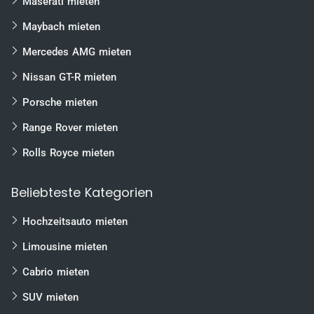
Maserati mieten
Berlin
München
Maybach mieten
Hamburg
Mercedes AMG mieten
Frankfurt
Nissan GT-R mieten
Düsseldorf
Porsche mieten
Stuttgart
Range Rover mieten
Köln
Rolls Royce mieten
Hannover
Leipzig
Beliebteste Kategorien
Dresden
Hochzeitsauto mieten
Rostock
Limousine mieten
Nürnberg
Cabrio mieten
Bremen
Dortmund
SUV mieten