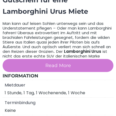
Gutschein für eine
Lamborghini Urus Miete
Man kann auf leisen Sohlen unterwegs sein und das
Understatement pflegen – Oder man kann Lamborghini
fahren! Überaus extrovertiert im Auftritt und mit
brachialen Fahrleistungen gesegnet, fordern die wilden
Stiere aus Italien quasi jeden ihrer Piloten bis aufs
Äußerste. Und auch optisch verliert man sich schnell an
den Reizen dieser Grazien.. Der
Lamborghini Urus
ist
nicht das erste echte SUV der italienischen Marke
sondern bringt auch alle Zutaten für einen
standesgemäßen Auftritt mit!
Read More
INFORMATION
Was beinhaltet dieser Gutschein?
Mietdauer
1 Stunde, 1 Tag, 1 Wochenende, 1 Woche
Terminbindung
Keine