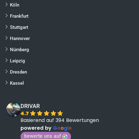
Köln
Frankfurt
Stuttgart
Hannover
Nürnberg
Leipzig
Dresden
Kassel
DRIVAR
4.7
Basierend auf 394 Bewertungen
powered by
G
o
o
g
l
e
bewerte uns auf